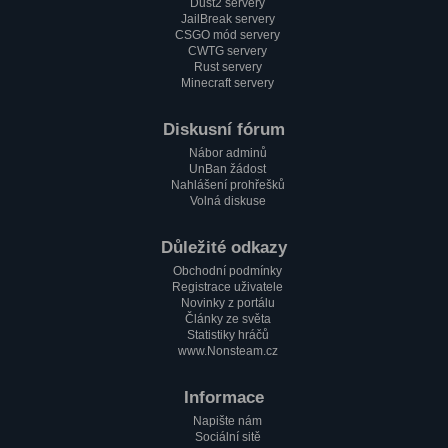
Dust2 servery
JailBreak servery
CSGO mód servery
CWTG servery
Rust servery
Minecraft servery
Diskusní fórum
Nábor adminů
UnBan žádost
Nahlášení prohřešků
Volná diskuse
Důležité odkazy
Obchodní podmínky
Registrace uživatele
Novinky z portálu
Články ze světa
Statistiky hráčů
www.Nonsteam.cz
Informace
Napište nám
Sociální sitě