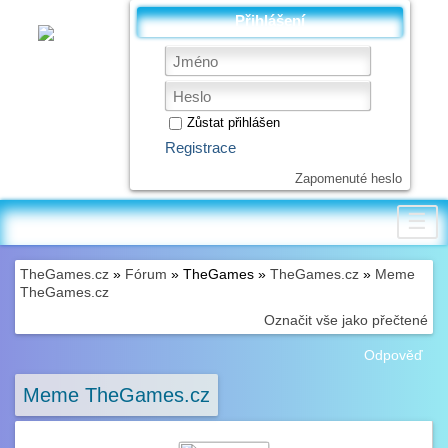
Přihlášení
Zůstat přihlášen
Registrace
Zapomenuté heslo
☰
TheGames.cz
»
Fórum
» TheGames »
TheGames.cz
»
Meme
TheGames.cz
Označit vše jako přečtené
Odpověď
Meme TheGames.cz