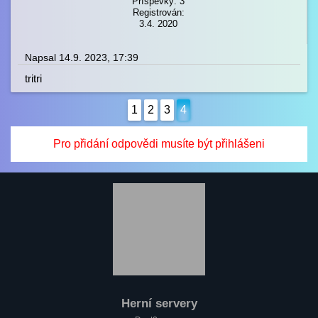
Příspěvky: 3
Registrován:
3.4. 2020
Napsal 14.9. 2023, 17:39
tritri
1
2
3
4
Pro přidání odpovědi musíte být přihlášeni
Herní servery