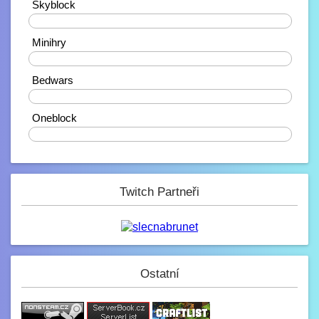
Skyblock
10.2. 2023, 18:27
Zdravíčko ????
40%
Mondek
Minihry
7.2. 2023, 00:06
0%
Zdravím zde
Bedwars
corveck
40%
6.2. 2023, 17:03
Zdravíčko
Oneblock
0%
Mini_Sef
6.2. 2023, 01:16
-_-
Paulie
Twitch Partneři
4.2. 2023, 05:13
Na JB opravené modely, tak se nelekněte
až se vám budou znovu stahovat :D
JeyC0b
3.2. 2023, 22:58
(y)
Ostatní
Paulie
3.2. 2023, 12:34
Jak se dneska máme?