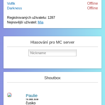
Volfik
Offline
Darkness
Offline
Registrovaných uživatelu: 1287
Nejnovější uživatel:
Mia
Hlasování pro MC server
Shoutbox
Paulie
7.8. 2023, 15:50
čusko