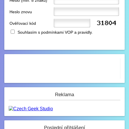
Heslo (min. 8 znaků)
Heslo znovu
Ověřovací kód
Souhlasím s
podmínkami VOP
a
pravidly
.
Reklama
Poslední přihlášení