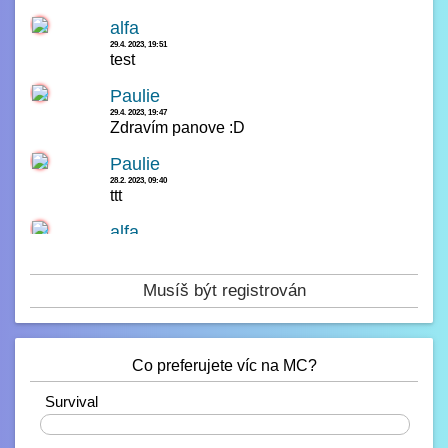
alfa
29.4. 2023, 19:51
test
Paulie
29.4. 2023, 19:47
Zdravím panove :D
Paulie
28.2. 2023, 09:40
ttt
alfa
14.2. 2023, 00:23
čau
Musíš být registrován
Paulie
13.2. 2023, 16:42
test
Co preferujete víc na MC?
Paulie
10.2. 2023, 21:38
Ahojdaa
Survival
20%
Rendiikk_