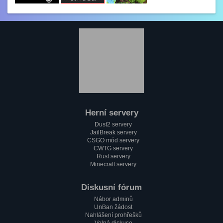
GezZus
2.2. 2023, 18:29
Test na mobilu
Mini_Sef
1.2. 2023, 20:11
:)
Paulie
1.2. 2023, 18:37
Jak se máme pánové?
Herní servery
Mini_Sef
Dust2 servery
1.2. 2023, 18:13
JailBreak servery
Cc
CSGO mód servery
CWTG servery
alfa
Rust servery
1.2. 2023, 17:58
Minecraft servery
Testování mobilní verze????
Paulie
Diskusní fórum
1.2. 2023, 17:51
Nábor adminů
Zdravím všechny pařmeny a pařmenky
UnBan žádost
Nahlášení prohřešků