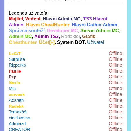
Legenda uživateľa:
Majitel
,
Vedení
,
Hlavní Admin MC
,
TS3 Hlavní
Admin
,
Hlavní CheatHunter
,
Hlavní Gather Admin
,
Správce soutěží
,
Developer MC
,
Server Admin MC
,
Admin MC
,
Admin TS3
,
Redaktor
,
Grafik
,
Cheathunter
,
Účet[+]
,
System BOT
,
Užívatel
Offline
LeGiT
Surprise
Offline
Ripperko
Offline
Offline
Paulie
Offline
Rep
Offline
Nexin
Mia
Offline
Offline
corveck
Azareth
Offline
Offline
Radekk
Tomas99
Offline
ninelsimina
Offline
Adminzd
Offline
CREATOR
Offline