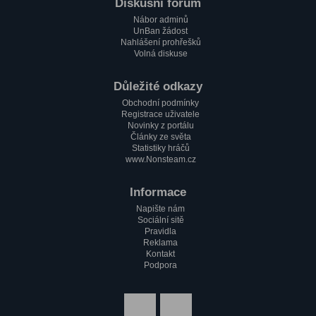
Paulie
Diskusní fórum
1.2. 2023, 17:51
Nábor adminů
Zdravím všechny pařmeny a pařmenky
UnBan žádost
Nahlášení prohřešků
Volná diskuse
Důležité odkazy
Obchodní podmínky
Registrace uživatele
Novinky z portálu
Články ze světa
Statistiky hráčů
www.Nonsteam.cz
Informace
Napište nám
Sociální sitě
Pravidla
Reklama
Kontakt
Podpora