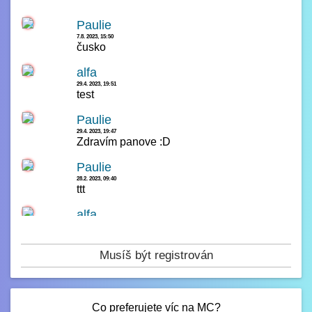
Paulie
7.8. 2023, 15:50
čusko
alfa
29.4. 2023, 19:51
test
Paulie
29.4. 2023, 19:47
Zdravím panove :D
Paulie
28.2. 2023, 09:40
ttt
alfa
14.2. 2023, 00:23
čau
Musíš být registrován
Paulie
13.2. 2023, 16:42
test
Co preferujete víc na MC?
Paulie