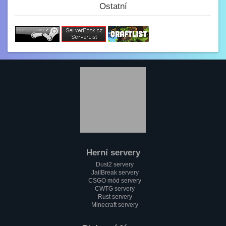
(y)
Ostatní
Paulie
3.2. 2023, 12:34
Jak se dneska máme?
GezZus
2.2. 2023, 18:29
Test na mobilu
Mini_Sef
1.2. 2023, 20:11
:)
Paulie
1.2. 2023, 18:37
Jak se máme pánové?
Herní servery
Mini_Sef
Dust2 servery
1.2. 2023, 18:13
JailBreak servery
Cc
CSGO mód servery
CWTG servery
alfa
Rust servery
1.2. 2023, 17:58
Minecraft servery
Testování mobilní verze????