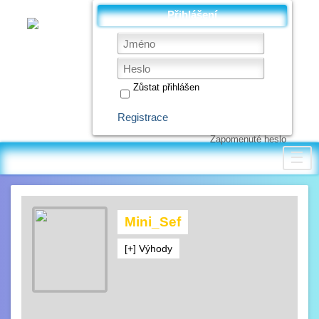
Přihlášení
Zůstat přihlášen
Registrace
Zapomenuté heslo
☰
Mini_Sef
[+] Výhody