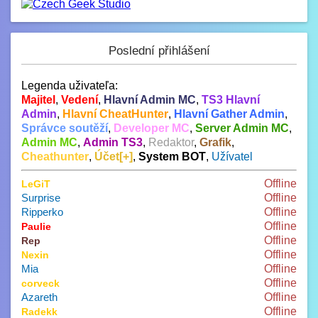
Poslední přihlášení
Legenda uživateľa:
Majitel
,
Vedení
,
Hlavní Admin MC
,
TS3 Hlavní
Admin
,
Hlavní CheatHunter
,
Hlavní Gather Admin
,
Správce soutěží
,
Developer MC
,
Server Admin MC
,
Admin MC
,
Admin TS3
,
Redaktor
,
Grafik
,
Cheathunter
,
Účet[+]
,
System BOT
,
Užívatel
Offline
LeGiT
Surprise
Offline
Ripperko
Offline
Offline
Paulie
Offline
Rep
Offline
Nexin
Mia
Offline
Offline
corveck
Azareth
Offline
Offline
Radekk