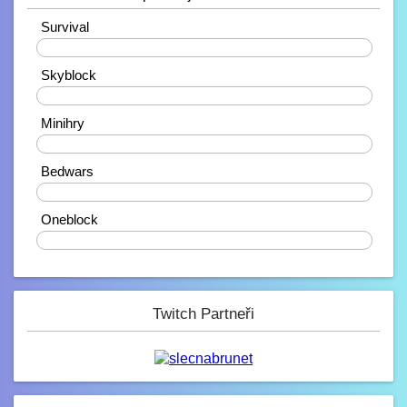
10.2. 2023, 21:38
Ahojdaa
Survival
20%
Rendiikk_
Skyblock
10.2. 2023, 18:27
Zdravíčko ????
40%
Mondek
Minihry
7.2. 2023, 00:06
0%
Zdravím zde
Bedwars
corveck
40%
6.2. 2023, 17:03
Zdravíčko
Oneblock
0%
Mini_Sef
6.2. 2023, 01:16
-_-
Paulie
Twitch Partneři
4.2. 2023, 05:13
Na JB opravené modely, tak se nelekněte
až se vám budou znovu stahovat :D
JeyC0b
3.2. 2023, 22:58