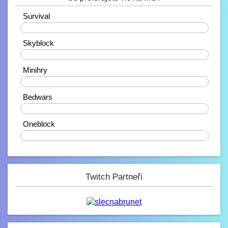
10.2. 2023, 21:38
Ahojdaa
Survival
20%
Rendiikk_
Skyblock
10.2. 2023, 18:27
Zdravíčko ????
40%
Mondek
Minihry
7.2. 2023, 00:06
0%
Zdravím zde
Bedwars
corveck
40%
6.2. 2023, 17:03
Zdravíčko
Oneblock
0%
Mini_Sef
6.2. 2023, 01:16
-_-
Paulie
Twitch Partneři
4.2. 2023, 05:13
Na JB opravené modely, tak se nelekněte
až se vám budou znovu stahovat :D
JeyC0b
3.2. 2023, 22:58