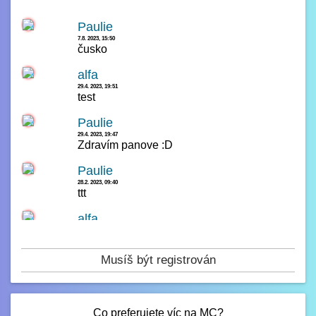
Paulie
7.8. 2023, 15:50
čusko
alfa
29.4. 2023, 19:51
test
Paulie
29.4. 2023, 19:47
Zdravím panove :D
Paulie
28.2. 2023, 09:40
ttt
alfa
14.2. 2023, 00:23
čau
Musíš být registrován
Paulie
13.2. 2023, 16:42
test
Co preferujete víc na MC?
Paulie