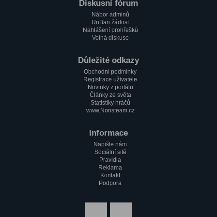
Paulie
Diskusní fórum
1.2. 2023, 17:51
Nábor adminů
Zdravím všechny pařmeny a pařmenky
UnBan žádost
Nahlášení prohřešků
Volná diskuse
Důležité odkazy
Obchodní podmínky
Registrace uživatele
Novinky z portálu
Články ze světa
Statistiky hráčů
www.Nonsteam.cz
Informace
Napište nám
Sociální sitě
Pravidla
Reklama
Kontakt
Podpora