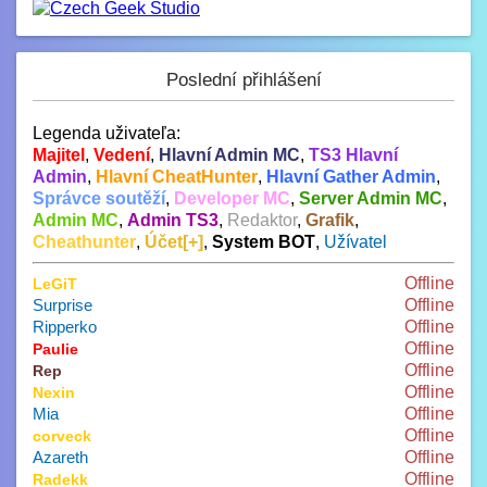
Poslední přihlášení
Legenda uživateľa:
Majitel
,
Vedení
,
Hlavní Admin MC
,
TS3 Hlavní
Admin
,
Hlavní CheatHunter
,
Hlavní Gather Admin
,
Správce soutěží
,
Developer MC
,
Server Admin MC
,
Admin MC
,
Admin TS3
,
Redaktor
,
Grafik
,
Cheathunter
,
Účet[+]
,
System BOT
,
Užívatel
Offline
LeGiT
Surprise
Offline
Ripperko
Offline
Offline
Paulie
Offline
Rep
Offline
Nexin
Mia
Offline
Offline
corveck
Azareth
Offline
Offline
Radekk