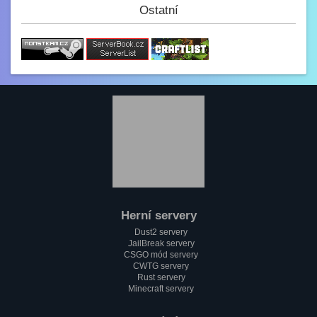
(y)
Ostatní
Paulie
3.2. 2023, 12:34
Jak se dneska máme?
GezZus
2.2. 2023, 18:29
Test na mobilu
Mini_Sef
1.2. 2023, 20:11
:)
Paulie
1.2. 2023, 18:37
Jak se máme pánové?
Herní servery
Mini_Sef
Dust2 servery
1.2. 2023, 18:13
JailBreak servery
Cc
CSGO mód servery
CWTG servery
alfa
Rust servery
1.2. 2023, 17:58
Minecraft servery
Testování mobilní verze????