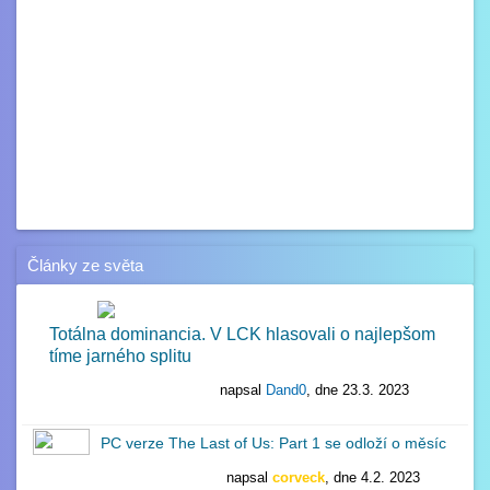
Články ze světa
Totálna dominancia. V LCK hlasovali o najlepšom
tíme jarného splitu
napsal
Dand0
, dne 23.3. 2023
1
PC verze The Last of Us: Part 1 se odloží o měsíc
napsal
corveck
, dne 4.2. 2023
0