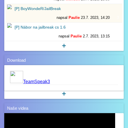
[P] BoyWondeR/JailBreak
napsal
Paulie
23.7. 2023, 14:20
3
[P] Nábor na jailbreak cs 1.6
napsal
Paulie
2.7. 2023, 13:15
4
Download
TeamSpeak3
Naše videa