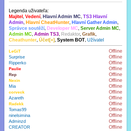
Legenda uživateľa:
Majitel
,
Vedení
,
Hlavní Admin MC
,
TS3 Hlavní
Admin
,
Hlavní CheatHunter
,
Hlavní Gather Admin
,
Správce soutěží
,
Developer MC
,
Server Admin MC
,
Admin MC
,
Admin TS3
,
Redaktor
,
Grafik
,
Cheathunter
,
Účet[+]
,
System BOT
,
Užívatel
Offline
LeGiT
Surprise
Offline
Ripperko
Offline
Offline
Paulie
Offline
Rep
Offline
Nexin
Mia
Offline
Offline
corveck
Azareth
Offline
Offline
Radekk
Tomas99
Offline
ninelsimina
Offline
Adminzd
Offline
CREATOR
Offline