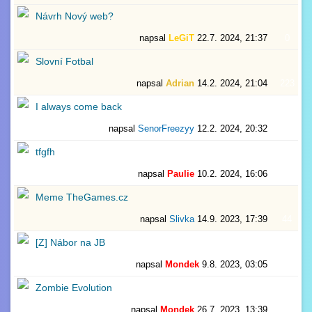
Návrh Nový web?
napsal
LeGiT
22.7. 2024, 21:37
0
Slovní Fotbal
napsal
Adrian
14.2. 2024, 21:04
223
I always come back
napsal
SenorFreezyy
12.2. 2024, 20:32
0
tfgfh
napsal
Paulie
10.2. 2024, 16:06
4
Meme TheGames.cz
napsal
Slivka
14.9. 2023, 17:39
44
[Z] Nábor na JB
napsal
Mondek
9.8. 2023, 03:05
1
Zombie Evolution
napsal
Mondek
26.7. 2023, 13:39
1