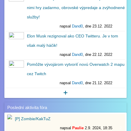
nimi hry zadarmo, obrovské výpredaje a zvýhodnené
služby!
napsal
Dand0
, dne 23.12. 2022
0
Elon Musk rezignoval ako CEO Twitteru. Je v tom
však malý háčik!
napsal
Dand0
, dne 22.12. 2022
1
Pomôžte vývojárom vytvoriť novú Overwatch 2 mapu
cez Twitch
napsal
Dand0
, dne 21.12. 2022
0
Poslední aktivita fóra
[P] Zombie/KakTuZ
napsal
Paulie
2.9. 2024, 18:35
2