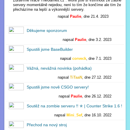
Zdravíme hráče TheGames.cz . Mohli jste si všimnout že žádné
servery momentálně nejedou, není to tím že končíme ale tím že
přecházíme na lepší a výkonnější servery.
napsal
Paulie
, dne 21.4. 2023
1
Děkujeme sponzorum
napsal
Paulie
, dne 3.2. 2023
2
Spustili jsme BaseBuilder
napsal
corveck
, dne 7.1. 2023
1
Vážná, nevážná novinka (pohádka)
napsal
TiTaaN
, dne 27.12. 2022
1
Spustili jsme nově CSGO servery!
napsal
Paulie
, dne 26.12. 2022
0
Soutěž na zombie serveru !! ✯ | Counter Strike 1.6 !
napsal
Mini_Sef
, dne 16.10. 2022
2
Přechod na nový stroj