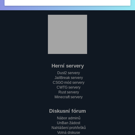
GezZus
2.2. 2023, 18:29
Test na mobilu
Mini_Sef
1.2. 2023, 20:11
:)
Paulie
1.2. 2023, 18:37
Jak se máme pánové?
Herní servery
Mini_Sef
Dust2 servery
1.2. 2023, 18:13
JailBreak servery
Cc
CSGO mód servery
CWTG servery
alfa
Rust servery
1.2. 2023, 17:58
Minecraft servery
Testování mobilní verze????
Paulie
Diskusní fórum
1.2. 2023, 17:51
Nábor adminů
Zdravím všechny pařmeny a pařmenky
UnBan žádost
Nahlášení prohřešků
Volná diskuse