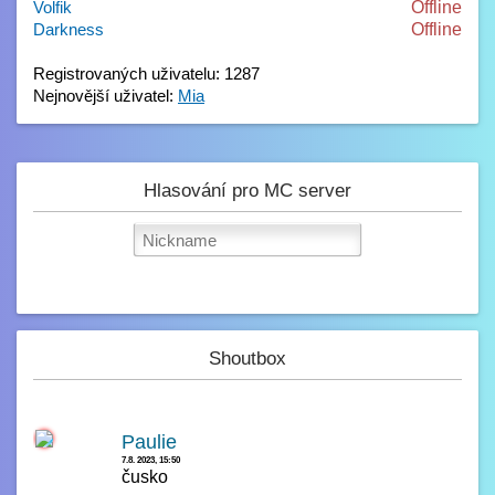
Volfik
Offline
Darkness
Offline
Registrovaných uživatelu: 1287
Nejnovější uživatel:
Mia
Hlasování pro MC server
Shoutbox
Paulie
7.8. 2023, 15:50
čusko