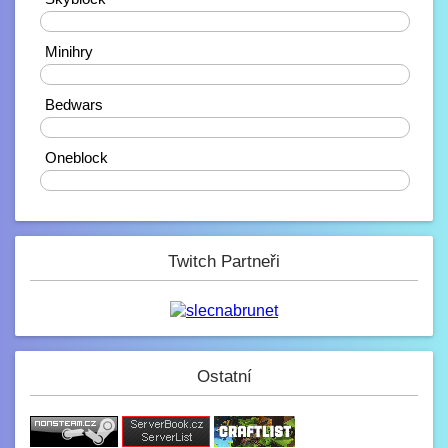
Zdravíčko ????
40%
Mondek
Minihry
7.2. 2023, 00:06
0%
Zdravím zde
Bedwars
corveck
40%
6.2. 2023, 17:03
Zdravíčko
Oneblock
0%
Mini_Sef
6.2. 2023, 01:16
-_-
Paulie
Twitch Partneři
4.2. 2023, 05:13
Na JB opravené modely, tak se nelekněte
až se vám budou znovu stahovat :D
JeyC0b
3.2. 2023, 22:58
(y)
Ostatní
Paulie
3.2. 2023, 12:34
Jak se dneska máme?