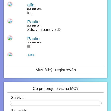
alfa
29.4. 2023, 19:51
test
Paulie
29.4. 2023, 19:47
Zdravím panove :D
Paulie
28.2. 2023, 09:40
ttt
alfa
14.2. 2023, 00:23
čau
Musíš být registrován
Paulie
13.2. 2023, 16:42
test
Co preferujete víc na MC?
Paulie
10.2. 2023, 21:38
Ahojdaa
Survival
20%
Rendiikk_
Skyblock
10.2. 2023, 18:27