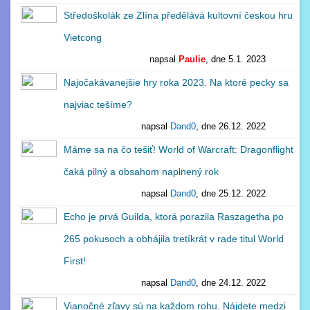
Středoškolák ze Zlína předělává kultovní českou hru
Vietcong
napsal
Paulie
, dne 5.1. 2023
1
Najočakávanejšie hry roka 2023. Na ktoré pecky sa
najviac tešíme?
napsal
Dand0
, dne 26.12. 2022
0
Máme sa na čo tešiť! World of Warcraft: Dragonflight
čaká pilný a obsahom naplnený rok
napsal
Dand0
, dne 25.12. 2022
0
Echo je prvá Guilda, ktorá porazila Raszagetha po
265 pokusoch a obhájila tretíkrát v rade titul World
First!
napsal
Dand0
, dne 24.12. 2022
0
Vianočné zľavy sú na každom rohu. Nájdete medzi