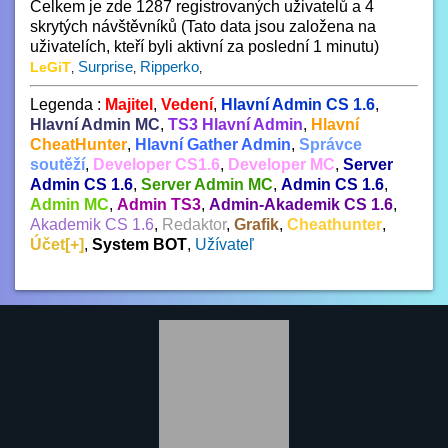
Celkem je zde 1287 registrovaných uživatelů a 4
skrytých návštěvníků (Tato data jsou založena na
uživatelích, kteří byli aktivní za poslední 1 minutu)
Surprise
Ripperko
LeGiT
,
,
,
Legenda :
Majitel
,
Vedení
,
Hlavní Admin CS 1.6
,
Hlavní Admin MC
,
TS3 Hlavní Admin
,
Hlavní
CheatHunter
,
Hlavní Gather Admin
,
Správce
soutěží
,
Developer CS1.6
,
Developer MC
,
Server
Admin CS 1.6
,
Server Admin MC
,
Admin CS 1.6
,
Admin MC
,
Admin TS3
,
Admin-Akademik CS 1.6
,
Akademik CS 1.6
,
Redaktor
,
Grafik
,
Cheathunter
,
Účet[+]
,
System BOT
,
Užívateľ