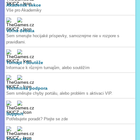
Akademik sekce
Vše pro Akademiky
Voľná debata
Sem smerujte hocijaké príspevky, samozrejme nie v rozpore s
pravidlami.
Turnaje / Soutěže
Informace k různým turnajům, alebo soutěžím
Technická podpora
Sem směrujte chyby portálu, alebo problém s aktivaci VIP.
Support
Potřebujete poradit? Ptejte se zde
Tvorba Map