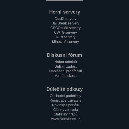
Herní servery
Dust2 servery
JailBreak servery
CSGO mód servery
CWTG servery
Rust servery
Minecraft servery
Diskusní fórum
Nábor adminů
UnBan žádost
Nahlášení prohřešků
Volná diskuse
Důležité odkazy
Obchodní podmínky
Registrace uživatele
Novinky z portálu
Články ze světa
Statistiky hráčů
www.Nonsteam.cz