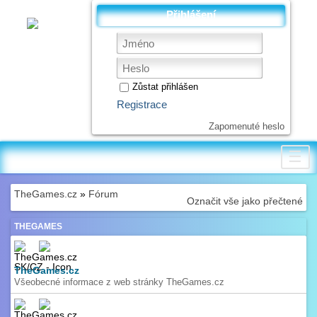
Přihlášení
Zůstat přihlášen
Registrace
Zapomenuté heslo
☰
TheGames.cz
»
Fórum
Označit vše jako přečtené
THEGAMES
TheGames.cz
Všeobecné informace z web stránky TheGames.cz