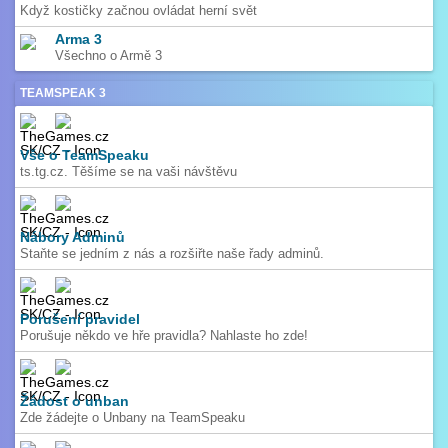
Když kostičky začnou ovládat herní svět
Arma 3
Všechno o Armě 3
TEAMSPEAK 3
Vše o TeamSpeaku
ts.tg.cz. Těšíme se na vaši návštěvu
Nábory Adminů
Staňte se jedním z nás a rozšiřte naše řady adminů.
Porušení pravidel
Porušuje někdo ve hře pravidla? Nahlaste ho zde!
Žádost o unban
Zde žádejte o Unbany na TeamSpeaku