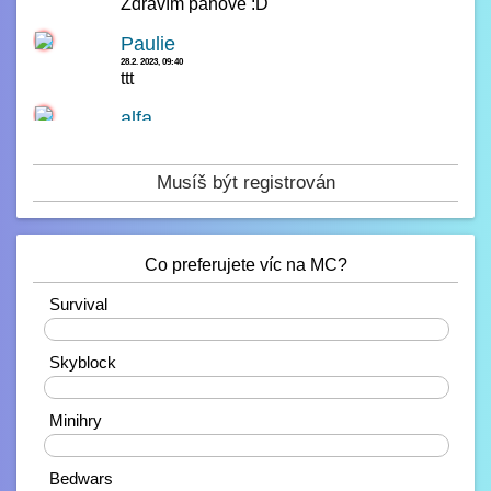
Zdravím panove :D
Paulie
28.2. 2023, 09:40
ttt
alfa
14.2. 2023, 00:23
čau
Musíš být registrován
Paulie
13.2. 2023, 16:42
test
Co preferujete víc na MC?
Paulie
10.2. 2023, 21:38
Ahojdaa
Survival
20%
Rendiikk_
Skyblock
10.2. 2023, 18:27
Zdravíčko ????
40%
Mondek
Minihry
7.2. 2023, 00:06
0%
Zdravím zde
Bedwars