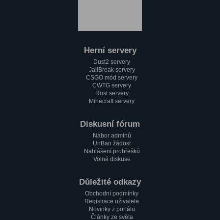
:)
Paulie
1.2. 2023, 18:37
Jak se máme pánové?
Herní servery
Mini_Sef
Dust2 servery
1.2. 2023, 18:13
JailBreak servery
Cc
CSGO mód servery
CWTG servery
alfa
Rust servery
1.2. 2023, 17:58
Minecraft servery
Testování mobilní verze????
Paulie
Diskusní fórum
1.2. 2023, 17:51
Nábor adminů
Zdravím všechny pařmeny a pařmenky
UnBan žádost
Nahlášení prohřešků
Volná diskuse
Důležité odkazy
Obchodní podmínky
Registrace uživatele
Novinky z portálu
Články ze světa