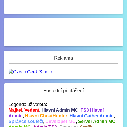
Reklama
Poslední přihlášení
Legenda uživateľa:
Majitel
,
Vedení
,
Hlavní Admin MC
,
TS3 Hlavní
Admin
,
Hlavní CheatHunter
,
Hlavní Gather Admin
,
Správce soutěží
,
Developer MC
,
Server Admin MC
,