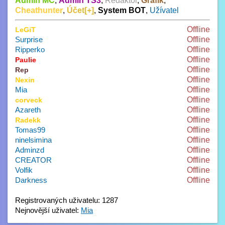
Admin MC
,
Admin TS3
,
Redaktor
,
Grafik
,
Cheathunter
,
Účet[+]
,
System BOT
,
Užívatel
Offline
LeGiT
Surprise
Offline
Ripperko
Offline
Offline
Paulie
Offline
Rep
Offline
Nexin
Mia
Offline
Offline
corveck
Azareth
Offline
Offline
Radekk
Tomas99
Offline
ninelsimina
Offline
Adminzd
Offline
CREATOR
Offline
Volfik
Offline
Darkness
Offline
Registrovaných uživatelu: 1287
Nejnovější uživatel:
Mia