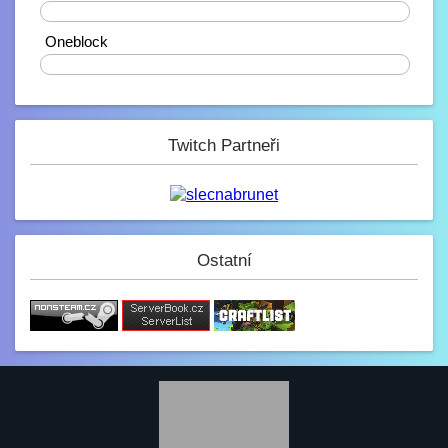
corveck
40%
6.2. 2023, 17:03
Zdravíčko
Oneblock
0%
Mini_Sef
6.2. 2023, 01:16
-_-
Paulie
Twitch Partneři
4.2. 2023, 05:13
Na JB opravené modely, tak se nelekněte
až se vám budou znovu stahovat :D
JeyC0b
3.2. 2023, 22:58
(y)
Ostatní
Paulie
3.2. 2023, 12:34
Jak se dneska máme?
GezZus
2.2. 2023, 18:29
Test na mobilu
Mini_Sef
1.2. 2023, 20:11