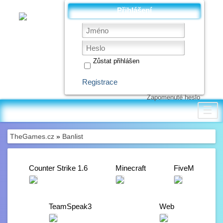
Přihlášení
Zůstat přihlášen
Registrace
Zapomenuté heslo
☰
TheGames.cz
»
Banlist
Counter Strike 1.6
Minecraft
FiveM
TeamSpeak3
Web