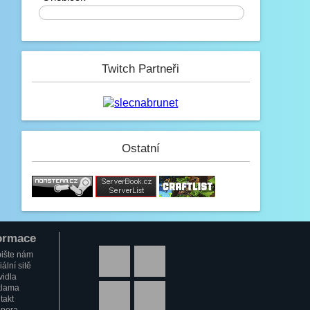
0%
Mini_Sef
6.2. 2023, 01:16
-_-
Paulie
Twitch Partneři
4.2. 2023, 05:13
Na JB opravené modely, tak se
nelekněte až se vám budou znovu
stahovat :D
JeyC0b
Ostatní
3.2. 2023, 22:58
(y)
Paulie
3.2. 2023, 12:34
Jak se dneska máme?
GezZus
ormace
2.2. 2023, 18:29
Test na mobilu
ište nám
ální sitě
Mini_Sef
vidla
lama
1.2. 2023, 20:11
takt
:)