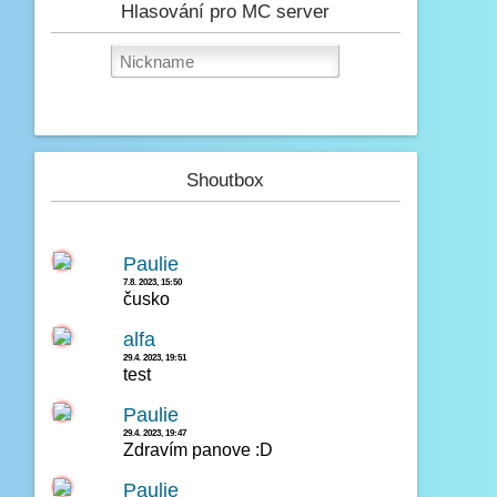
Hlasování pro MC server
Shoutbox
Paulie
7.8. 2023, 15:50
čusko
alfa
29.4. 2023, 19:51
test
Paulie
29.4. 2023, 19:47
Zdravím panove :D
Paulie