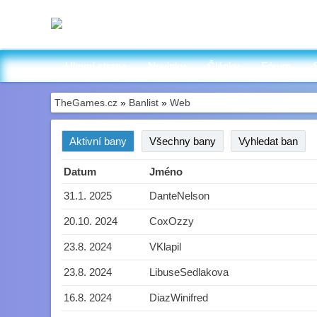
Hlavní strana
Novinky
Články
Fórum
TheGames.cz
»
Banlist
»
Web
Aktivní bany
Všechny bany
Vyhledat ban
Datum
Jméno
31.1. 2025
DanteNelson
20.10. 2024
CoxOzzy
23.8. 2024
VKlapil
23.8. 2024
LibuseSedlakova
16.8. 2024
DiazWinifred