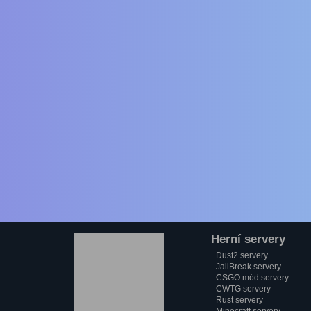
Herní servery
Dust2 servery
JailBreak servery
CSGO mód servery
CWTG servery
Rust servery