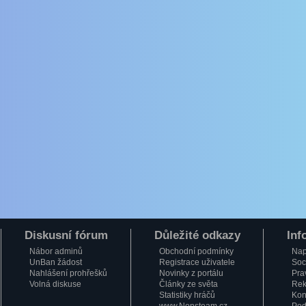
Diskusní fórum
Důležité odkazy
Inf
Nábor adminů
Obchodní podmínky
Nap
UnBan žádost
Registrace uživatele
Soci
Nahlášení prohřešků
Novinky z portálu
Pra
Volná diskuse
Články ze světa
Rek
Statistiky hráčů
Kon