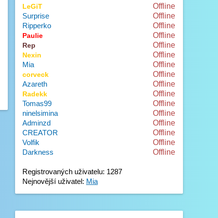
Offline
LeGiT
Surprise
Offline
Ripperko
Offline
Offline
Paulie
Offline
Rep
Offline
Nexin
Mia
Offline
Offline
corveck
Azareth
Offline
Offline
Radekk
Tomas99
Offline
ninelsimina
Offline
Adminzd
Offline
CREATOR
Offline
Volfik
Offline
Darkness
Offline
Registrovaných uživatelu: 1287
Nejnovější uživatel:
Mia