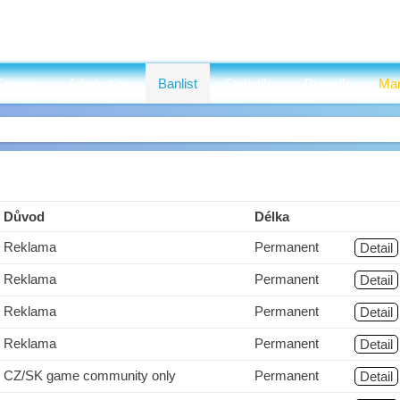
Servery
Admin tým
Banlist
Statistiky
Pravidla
Mar
Důvod
Délka
Reklama
Permanent
Detail
Reklama
Permanent
Detail
Reklama
Permanent
Detail
Reklama
Permanent
Detail
CZ/SK game community only
Permanent
Detail