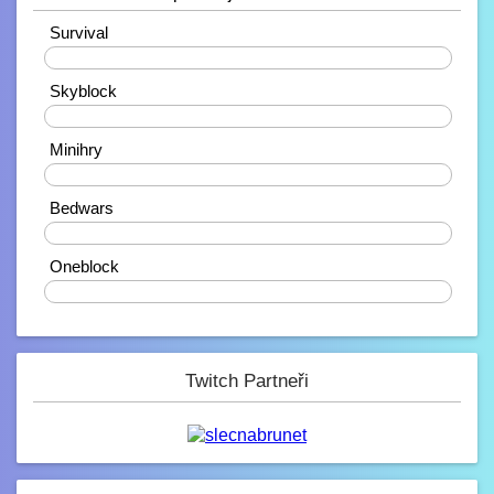
10.2. 2023, 21:38
Ahojdaa
Survival
20%
Rendiikk_
Skyblock
10.2. 2023, 18:27
Zdravíčko ????
40%
Mondek
Minihry
7.2. 2023, 00:06
0%
Zdravím zde
Bedwars
corveck
40%
6.2. 2023, 17:03
Zdravíčko
Oneblock
0%
Mini_Sef
6.2. 2023, 01:16
-_-
Paulie
Twitch Partneři
4.2. 2023, 05:13
Na JB opravené modely, tak se nelekněte
až se vám budou znovu stahovat :D
JeyC0b
3.2. 2023, 22:58