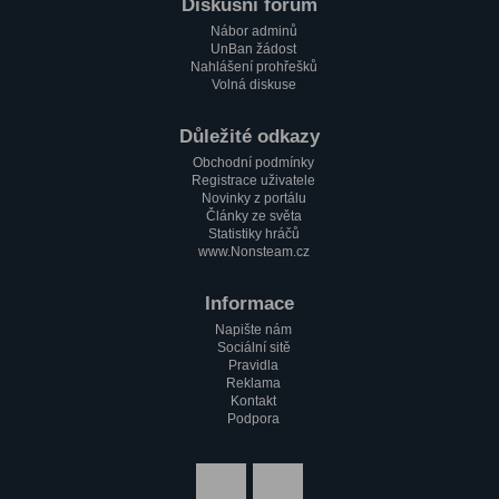
Paulie
Diskusní fórum
1.2. 2023, 17:51
Nábor adminů
Zdravím všechny pařmeny a pařmenky
UnBan žádost
Nahlášení prohřešků
Volná diskuse
Důležité odkazy
Obchodní podmínky
Registrace uživatele
Novinky z portálu
Články ze světa
Statistiky hráčů
www.Nonsteam.cz
Informace
Napište nám
Sociální sitě
Pravidla
Reklama
Kontakt
Podpora