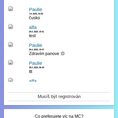
Paulie
7.8. 2023, 15:50
čusko
alfa
29.4. 2023, 19:51
test
Paulie
29.4. 2023, 19:47
Zdravím panove :D
Paulie
28.2. 2023, 09:40
ttt
alfa
14.2. 2023, 00:23
čau
Musíš být registrován
Paulie
13.2. 2023, 16:42
test
Co preferujete víc na MC?
Paulie