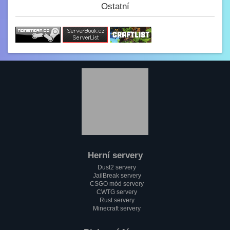
(y)
Ostatní
Paulie
3.2. 2023, 12:34
Jak se dneska máme?
GezZus
2.2. 2023, 18:29
Test na mobilu
Mini_Sef
1.2. 2023, 20:11
:)
Paulie
1.2. 2023, 18:37
Jak se máme pánové?
Herní servery
Mini_Sef
Dust2 servery
1.2. 2023, 18:13
JailBreak servery
Cc
CSGO mód servery
CWTG servery
alfa
Rust servery
1.2. 2023, 17:58
Minecraft servery
Testování mobilní verze????