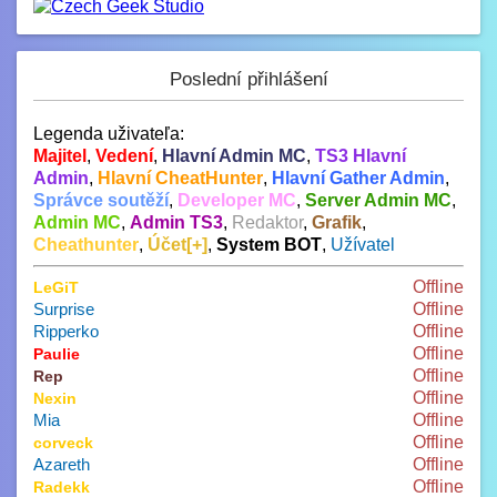
Poslední přihlášení
Legenda uživateľa:
Majitel
,
Vedení
,
Hlavní Admin MC
,
TS3 Hlavní
Admin
,
Hlavní CheatHunter
,
Hlavní Gather Admin
,
Správce soutěží
,
Developer MC
,
Server Admin MC
,
Admin MC
,
Admin TS3
,
Redaktor
,
Grafik
,
Cheathunter
,
Účet[+]
,
System BOT
,
Užívatel
Offline
LeGiT
Surprise
Offline
Ripperko
Offline
Offline
Paulie
Offline
Rep
Offline
Nexin
Mia
Offline
Offline
corveck
Azareth
Offline
Offline
Radekk