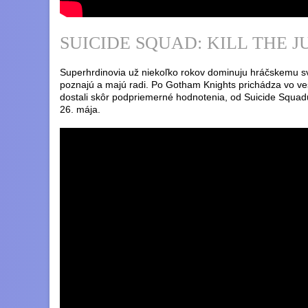
SUICIDE SQUAD: KILL THE 
Superhrdinovia už niekoľko rokov dominuju hráčskemu sve
poznajú a majú radi. Po Gotham Knights prichádza vo v
dostali skôr podpriemerné hodnotenia, od Suicide Squad
26. mája.