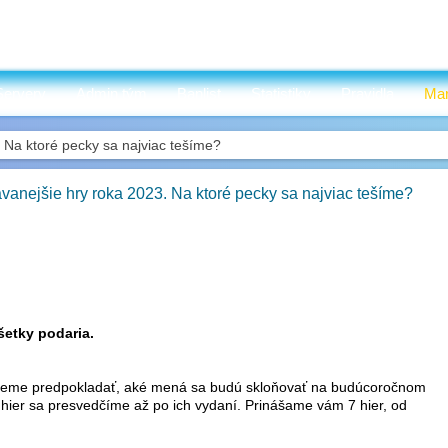
Servery
Admin tým
Banlist
Statistiky
Pravidla
Mar
 Na ktoré pecky sa najviac tešíme?
vanejšie hry roka 2023. Na ktoré pecky sa najviac tešíme?
šetky podaria.
ôžeme predpokladať, aké mená sa budú skloňovať na budúcoročnom
h hier sa presvedčíme až po ich vydaní. Prinášame vám 7 hier, od