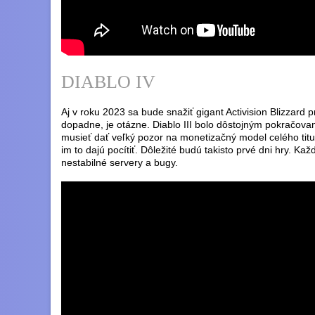
DIABLO IV
Aj v roku 2023 sa bude snažiť gigant Activision Blizzard p
dopadne, je otázne. Diablo III bolo dôstojným pokračovan
musieť dať veľký pozor na monetizačný model celého titul
im to dajú pocítiť. Dôležité budú takisto prvé dni hry. Kaž
nestabilné servery a bugy.