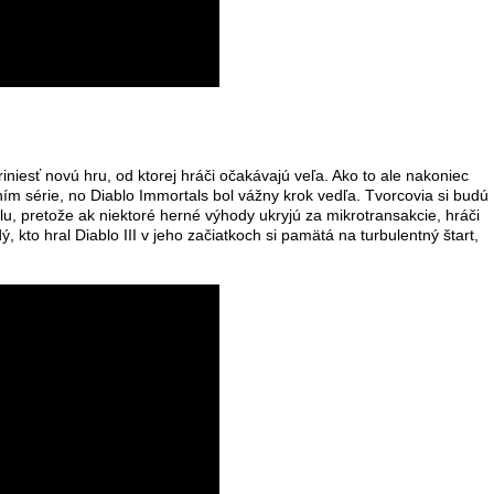
riniesť novú hru, od ktorej hráči očakávajú veľa. Ako to ale nakoniec
ím série, no Diablo Immortals bol vážny krok vedľa. Tvorcovia si budú
u, pretože ak niektoré herné výhody ukryjú za mikrotransakcie, hráči
dý, kto hral Diablo III v jeho začiatkoch si pamätá na turbulentný štart,