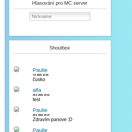
Hlasování pro MC server
Shoutbox
Paulie
7.8. 2023, 15:50
čusko
alfa
29.4. 2023, 19:51
test
Paulie
29.4. 2023, 19:47
Zdravím panove :D
Paulie