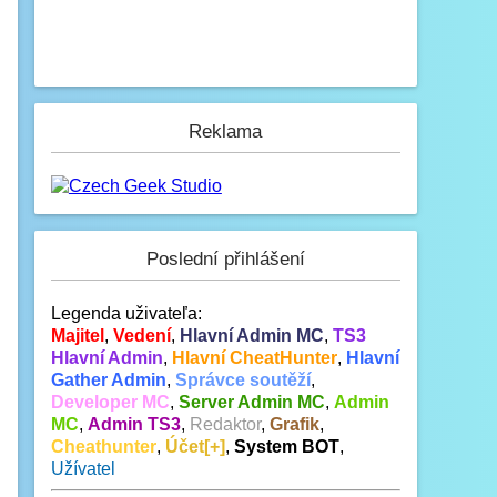
Reklama
Poslední přihlášení
Legenda uživateľa:
Majitel
,
Vedení
,
Hlavní Admin MC
,
TS3
Hlavní Admin
,
Hlavní CheatHunter
,
Hlavní
Gather Admin
,
Správce soutěží
,
Developer MC
,
Server Admin MC
,
Admin
MC
,
Admin TS3
,
Redaktor
,
Grafik
,
Cheathunter
,
Účet[+]
,
System BOT
,
Užívatel