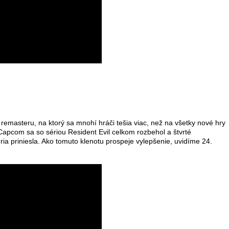
masteru, na ktorý sa mnohí hráči tešia viac, než na všetky nové hry
 Capcom sa so sériou Resident Evil celkom rozbehol a štvrté
ria priniesla. Ako tomuto klenotu prospeje vylepšenie, uvidíme 24.