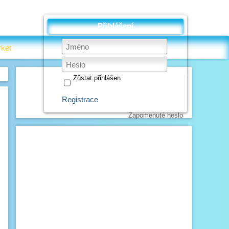
Přihlášení
ket
Zůstat přihlášen
Registrace
Zapomenuté heslo