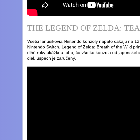
THE LEGEND OF ZELDA: TE
Všetci fanúšikovia Nintendo konzoly napäto čakajú na 12.
Nintendo Switch. Legend of Zelda: Breath of the Wild prin
dlhé roky ukážkou toho, čo všetko konzola od japonskéh
diel, úspech je zaručený.