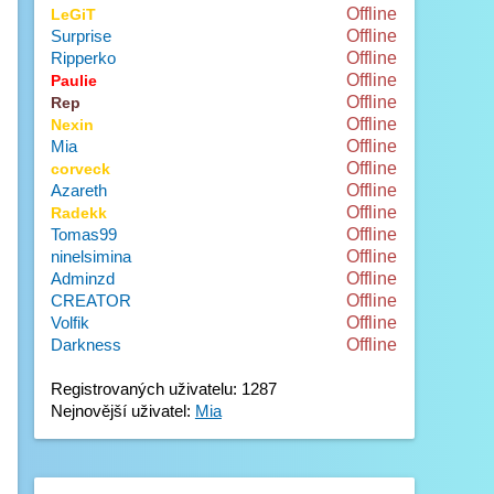
Offline
LeGiT
Surprise
Offline
Ripperko
Offline
Offline
Paulie
Offline
Rep
Offline
Nexin
Mia
Offline
Offline
corveck
Azareth
Offline
Offline
Radekk
Tomas99
Offline
ninelsimina
Offline
Adminzd
Offline
CREATOR
Offline
Volfik
Offline
Darkness
Offline
Registrovaných uživatelu: 1287
Nejnovější uživatel:
Mia