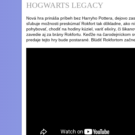
HOGWARTS LEGACY
Nová hra prináša príbeh bez Harryho Pottera, dejovo z
sľubuje možnosti preskúmať Rokfort tak dôkladne, ako ni
pohybovať, chodiť na hodiny kúziel, variť elixíry, či šika
zavedie aj za brány Rokfortu. Keďže na čarodejníckom sv
predaje tejto hry bude postarané. Blúdiť Rokfortom začn