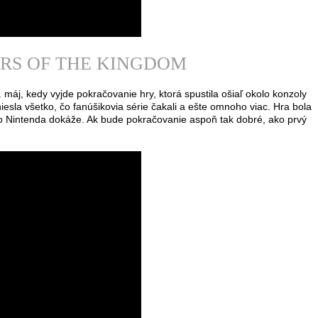
ARS OF THE KINGDOM
 máj, kedy vyjde pokračovanie hry, ktorá spustila ošiaľ okolo konzoly
iesla všetko, čo fanúšikovia série čakali a ešte omnoho viac. Hra bola
o Nintenda dokáže. Ak bude pokračovanie aspoň tak dobré, ako prvý