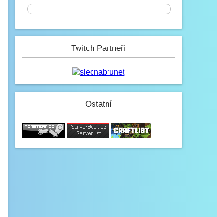
0%
Mini_Sef
6.2. 2023, 01:16
-_-
Paulie
Twitch Partneři
4.2. 2023, 05:13
Na JB opravené modely, tak se
nelekněte až se vám budou znovu
stahovat :D
JeyC0b
Ostatní
3.2. 2023, 22:58
(y)
Paulie
3.2. 2023, 12:34
Jak se dneska máme?
GezZus
2.2. 2023, 18:29
Test na mobilu
Mini_Sef
1.2. 2023, 20:11
:)