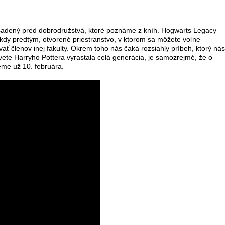
asadený pred dobrodružstvá, ktoré poznáme z kníh. Hogwarts Legacy
kdy predtým, otvorené priestranstvo, v ktorom sa môžete voľne
novať členov inej fakulty. Okrem toho nás čaká rozsiahly príbeh, ktorý nás
ete Harryho Pottera vyrastala celá generácia, je samozrejmé, že o
eme už 10. februára.