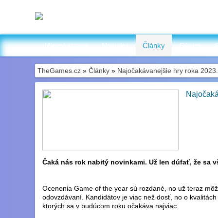
Hlavní strana
Novinky
Články
Fórum
TheGames.cz
»
Články
»
Najočakávanejšie hry roka 2023.
Najočaká
Čaká nás rok nabitý novinkami. Už len dúfať, že sa v
Ocenenia Game of the year sú rozdané, no už teraz m
odovzdávaní. Kandidátov je viac než dosť, no o kvalitác
ktorých sa v budúcom roku očakáva najviac.