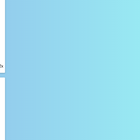
Paulie
1.2. 2023, 18:37
Jak se máme pánové?
Mini_Sef
1.2. 2023, 18:13
Cc
alfa
1.2. 2023, 17:58
Testování mobilní verze????
2x
Paulie
1.2. 2023, 17:51
Zdravím všechny pařmeny a
pařmenky