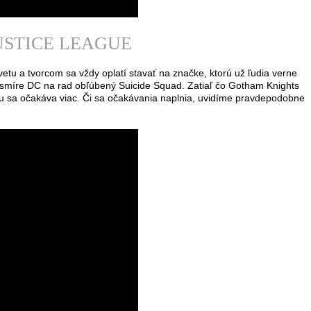
JUSTICE LEAGUE
tu a tvorcom sa vždy oplatí stavať na značke, ktorú už ľudia verne
esmíre DC na rad obľúbený Suicide Squad. Zatiaľ čo Gotham Knights
u sa očakáva viac. Či sa očakávania naplnia, uvidíme pravdepodobne