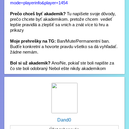
mode=playerinfo&player=1454
Prečo chceš byť akademik?
Tu napíšete svoje dôvody,
prečo chcete byť akademikom. pretože chcem vedieť
lepšie pravidlá a zlepšiť sa vnich a znát více tú hru a
prikazy
Moje prehrešky na TG:
Ban/Mute/Permanentní ban.
Budťe konkretní a hovorte pravdu všetko sa dá vyhľadať.
žádne nemám.
Bol si už akademik?
Ano/Ne, pokiaľ ste boli napište za
čo ste boli odobraný Nebol ešte nikdy akademikom
Dand0