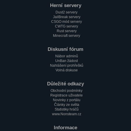
Herní servery
Dust2 servery
JailBreak servery
CSGO mód servery
CWTG servery
Rust servery
Minecraft servery
Diskusní fórum
Nábor adminů
UnBan žádost
Nahlášení prohřešků
Volná diskuse
Důležité odkazy
Obchodní podmínky
Registrace uživatele
Novinky z portálu
Články ze světa
Statistiky hráčů
www.Nonsteam.cz
Informace