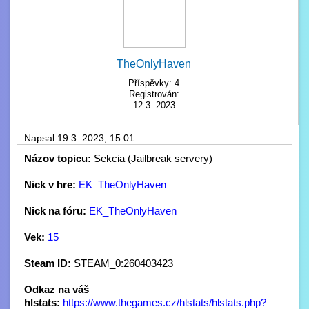
TheOnlyHaven
Příspěvky: 4
Registrován:
12.3. 2023
Napsal 19.3. 2023, 15:01
Názov topicu:
Sekcia (Jailbreak servery)
Nick v hre:
EK_TheOnlyHaven
Nick na fóru:
EK_TheOnlyHaven
Vek:
15
Steam ID:
STEAM_0:260403423
Odkaz na váš
hlstats:
https://www.thegames.cz/hlstats/hlstats.php?