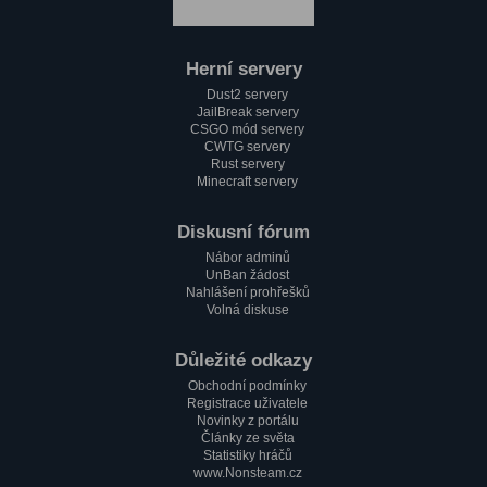
Herní servery
Dust2 servery
JailBreak servery
CSGO mód servery
CWTG servery
Rust servery
Minecraft servery
Diskusní fórum
Nábor adminů
UnBan žádost
Nahlášení prohřešků
Volná diskuse
Důležité odkazy
Obchodní podmínky
Registrace uživatele
Novinky z portálu
Články ze světa
Statistiky hráčů
www.Nonsteam.cz