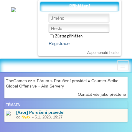
Přihlášení
Zůstat přihlášen
Registrace
Zapomenuté heslo
☰
TheGames.cz
»
Fórum
»
Porušení pravidel
»
Counter-Strike:
Global Offensive
»
Aim Servery
Označit vše jako přečtené
TÉMATA
[Vzor] Porušení pravidel
od
Nyax
» 5.1. 2023, 19:27