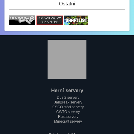
(y)
Ostatní
Paulie
3.2. 2023, 12:34
Jak se dneska máme?
GezZus
2.2. 2023, 18:29
Test na mobilu
Mini_Sef
1.2. 2023, 20:11
:)
Paulie
1.2. 2023, 18:37
Jak se máme pánové?
Herní servery
Mini_Sef
Dust2 servery
1.2. 2023, 18:13
JailBreak servery
Cc
CSGO mód servery
CWTG servery
alfa
Rust servery
1.2. 2023, 17:58
Minecraft servery
Testování mobilní verze????