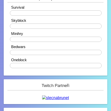
10.2. 2023, 21:38
Ahojdaa
Survival
20%
Rendiikk_
Skyblock
10.2. 2023, 18:27
Zdravíčko ????
40%
Mondek
Minihry
7.2. 2023, 00:06
0%
Zdravím zde
Bedwars
corveck
40%
6.2. 2023, 17:03
Zdravíčko
Oneblock
0%
Mini_Sef
6.2. 2023, 01:16
-_-
Paulie
Twitch Partneři
4.2. 2023, 05:13
Na JB opravené modely, tak se nelekněte
až se vám budou znovu stahovat :D
JeyC0b
3.2. 2023, 22:58