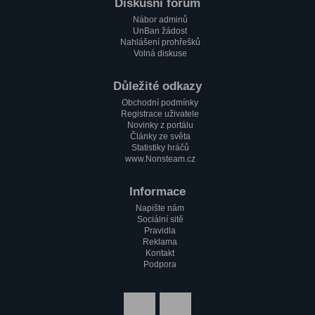
Paulie
Diskusní fórum
1.2. 2023, 17:51
Nábor adminů
Zdravím všechny pařmeny a pařmenky
UnBan žádost
Nahlášení prohřešků
Volná diskuse
Důležité odkazy
Obchodní podmínky
Registrace uživatele
Novinky z portálu
Články ze světa
Statistiky hráčů
www.Nonsteam.cz
Informace
Napište nám
Sociální sitě
Pravidla
Reklama
Kontakt
Podpora