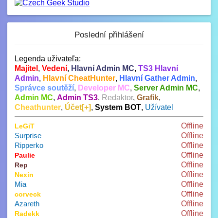
Poslední přihlášení
Legenda uživateľa:
Majitel
,
Vedení
,
Hlavní Admin MC
,
TS3 Hlavní
Admin
,
Hlavní CheatHunter
,
Hlavní Gather Admin
,
Správce soutěží
,
Developer MC
,
Server Admin MC
,
Admin MC
,
Admin TS3
,
Redaktor
,
Grafik
,
Cheathunter
,
Účet[+]
,
System BOT
,
Užívatel
Offline
LeGiT
Surprise
Offline
Ripperko
Offline
Offline
Paulie
Offline
Rep
Offline
Nexin
Mia
Offline
Offline
corveck
Azareth
Offline
Offline
Radekk