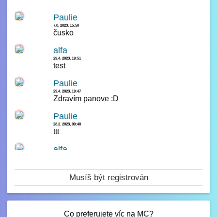
Paulie
7.8. 2023, 15:50
čusko
alfa
29.4. 2023, 19:51
test
Paulie
29.4. 2023, 19:47
Zdravím panove :D
Paulie
28.2. 2023, 09:40
ttt
alfa
14.2. 2023, 00:23
čau
Musíš být registrován
Paulie
13.2. 2023, 16:42
test
Co preferujete víc na MC?
Paulie