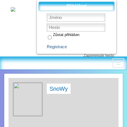
Přihlášení
Zůstat přihlášen
Registrace
Zapomenuté heslo
☰
SnoWy