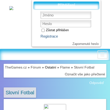
Přihlášení
Zůstat přihlášen
Registrace
Zapomenuté heslo
☰
TheGames.cz
»
Fórum
» Ostatní »
Flame
»
Slovní Fotbal
Označit vše jako přečtené
Odpověď
Slovní Fotbal