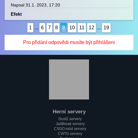
Napsal 31.1. 2023, 17:20
Efek
t
1
...
6
7
8
9
10
11
12
...
19
Pro přidání odpovědi musíte být přihlášeni
Herní servery
Dust2 servery
JailBreak servery
CSGO mód servery
CWTG servery