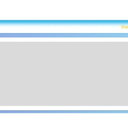
Servery
Admin tým
Banlist
Statistiky
Pravidla
Mar