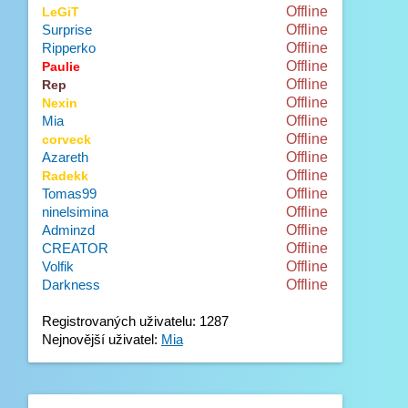
Offline
LeGiT
Surprise
Offline
Ripperko
Offline
Offline
Paulie
Offline
Rep
Offline
Nexin
Mia
Offline
Offline
corveck
Azareth
Offline
Offline
Radekk
Tomas99
Offline
ninelsimina
Offline
Adminzd
Offline
CREATOR
Offline
Volfik
Offline
Darkness
Offline
Registrovaných uživatelu: 1287
Nejnovější uživatel:
Mia