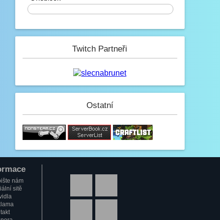
0%
Mini_Sef
6.2. 2023, 01:16
-_-
Paulie
Twitch Partneři
4.2. 2023, 05:13
Na JB opravené modely, tak se
nelekněte až se vám budou znovu
stahovat :D
JeyC0b
Ostatní
3.2. 2023, 22:58
(y)
Paulie
3.2. 2023, 12:34
Jak se dneska máme?
GezZus
ormace
2.2. 2023, 18:29
Test na mobilu
ište nám
ální sitě
Mini_Sef
vidla
lama
1.2. 2023, 20:11
takt
:)