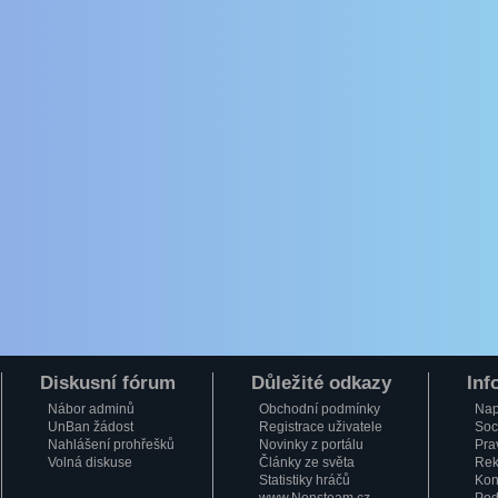
Diskusní fórum
Důležité odkazy
Inf
Nábor adminů
Obchodní podmínky
Nap
UnBan žádost
Registrace uživatele
Soci
Nahlášení prohřešků
Novinky z portálu
Pra
Volná diskuse
Články ze světa
Rek
Statistiky hráčů
Kon