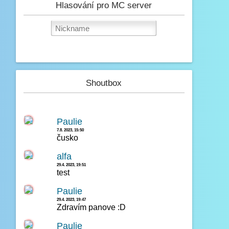
Hlasování pro MC server
Shoutbox
Paulie
7.8. 2023, 15:50
čusko
alfa
29.4. 2023, 19:51
test
Paulie
29.4. 2023, 19:47
Zdravím panove :D
Paulie