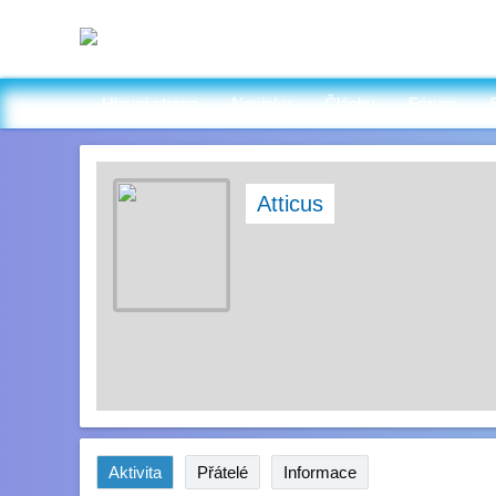
Hlavní strana
Novinky
Články
Fórum
Atticus
Aktivita
Přátelé
Informace