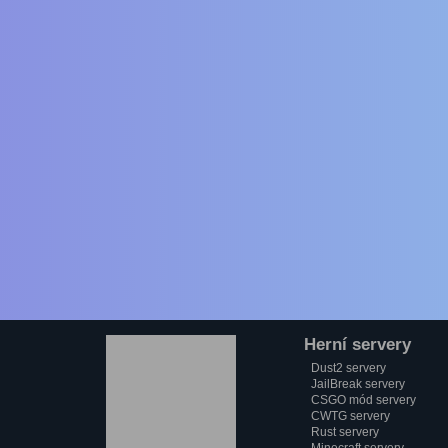
Herní servery
Dust2 servery
JailBreak servery
CSGO mód servery
CWTG servery
Rust servery