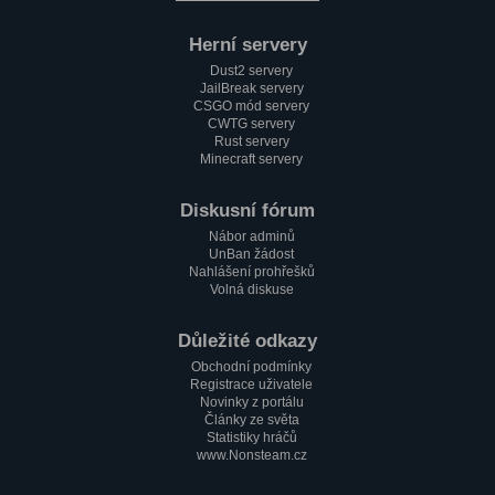
1.2. 2023, 18:37
Jak se máme pánové?
Herní servery
Mini_Sef
Dust2 servery
1.2. 2023, 18:13
JailBreak servery
Cc
CSGO mód servery
CWTG servery
alfa
Rust servery
1.2. 2023, 17:58
Minecraft servery
Testování mobilní verze????
Paulie
Diskusní fórum
1.2. 2023, 17:51
Nábor adminů
Zdravím všechny pařmeny a pařmenky
UnBan žádost
Nahlášení prohřešků
Volná diskuse
Důležité odkazy
Obchodní podmínky
Registrace uživatele
Novinky z portálu
Články ze světa
Statistiky hráčů
www.Nonsteam.cz