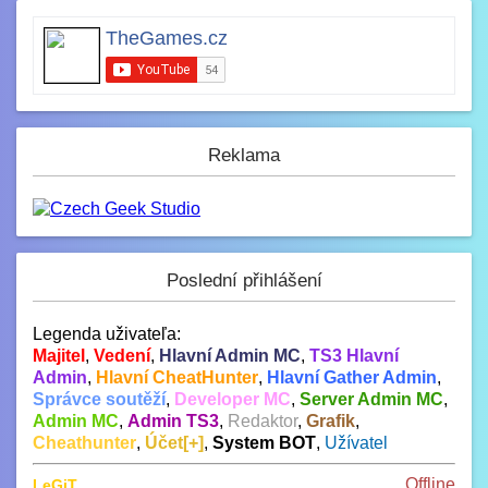
TheGames.cz
Reklama
Poslední přihlášení
Legenda uživateľa:
Majitel
,
Vedení
,
Hlavní Admin MC
,
TS3 Hlavní
Admin
,
Hlavní CheatHunter
,
Hlavní Gather Admin
,
Správce soutěží
,
Developer MC
,
Server Admin MC
,
Admin MC
,
Admin TS3
,
Redaktor
,
Grafik
,
Cheathunter
,
Účet[+]
,
System BOT
,
Užívatel
Offline
LeGiT