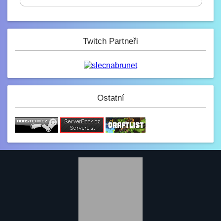
0%
Mini_Sef
6.2. 2023, 01:16
-_-
Paulie
Twitch Partneři
4.2. 2023, 05:13
Na JB opravené modely, tak se nelekněte
až se vám budou znovu stahovat :D
JeyC0b
3.2. 2023, 22:58
(y)
Ostatní
Paulie
3.2. 2023, 12:34
Jak se dneska máme?
GezZus
2.2. 2023, 18:29
Test na mobilu
Mini_Sef
1.2. 2023, 20:11
:)
Paulie