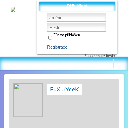
Přihlášení
Zůstat přihlášen
Registrace
Zapomenuté heslo
☰
FuXurYceK