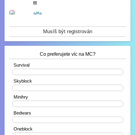
ttt
alfa
14.2. 2023, 00:23
čau
Musíš být registrován
Paulie
13.2. 2023, 16:42
test
Co preferujete víc na MC?
Paulie
10.2. 2023, 21:38
Ahojdaa
Survival
20%
Rendiikk_
Skyblock
10.2. 2023, 18:27
Zdravíčko ????
40%
Mondek
Minihry
7.2. 2023, 00:06
0%
Zdravím zde
Bedwars
corveck
40%
6.2. 2023, 17:03
Zdravíčko
Oneblock