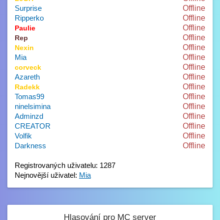
Surprise
Offline
Ripperko
Offline
Offline
Paulie
Offline
Rep
Offline
Nexin
Mia
Offline
Offline
corveck
Azareth
Offline
Offline
Radekk
Tomas99
Offline
ninelsimina
Offline
Adminzd
Offline
CREATOR
Offline
Volfik
Offline
Darkness
Offline
Registrovaných uživatelu: 1287
Nejnovější uživatel:
Mia
Hlasování pro MC server