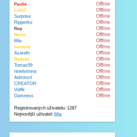
Offline
Paulie
Offline
LeGiT
Surprise
Offline
Ripperko
Offline
Offline
Rep
Offline
Nexin
Mia
Offline
Offline
corveck
Azareth
Offline
Offline
Radekk
Tomas99
Offline
ninelsimina
Offline
Adminzd
Offline
CREATOR
Offline
Volfik
Offline
Darkness
Offline
Registrovaných uživatelu: 1287
Nejnovější uživatel:
Mia