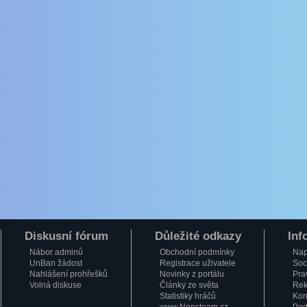
Diskusní fórum
Důležité odkazy
Inf
Nábor adminů
Obchodní podmínky
Nap
UnBan žádost
Registrace uživatele
Soci
Nahlášení prohřešků
Novinky z portálu
Pra
Volná diskuse
Články ze světa
Rek
Statistiky hráčů
Kon