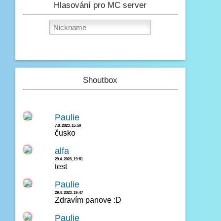
Hlasování pro MC server
Shoutbox
Paulie
7.8. 2023, 15:50
čusko
alfa
29.4. 2023, 19:51
test
Paulie
29.4. 2023, 19:47
Zdravím panove :D
Paulie