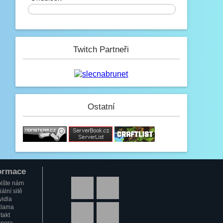
0%
Mini_Sef
6.2. 2023, 01:16
-_-
Paulie
Twitch Partneři
4.2. 2023, 05:13
Na JB opravené modely, tak se
nelekněte až se vám budou znovu
stahovat :D
JeyC0b
Ostatní
3.2. 2023, 22:58
(y)
Paulie
3.2. 2023, 12:34
Jak se dneska máme?
GezZus
ormace
2.2. 2023, 18:29
Test na mobilu
ište nám
ální sitě
Mini_Sef
vidla
lama
1.2. 2023, 20:11
takt
:)