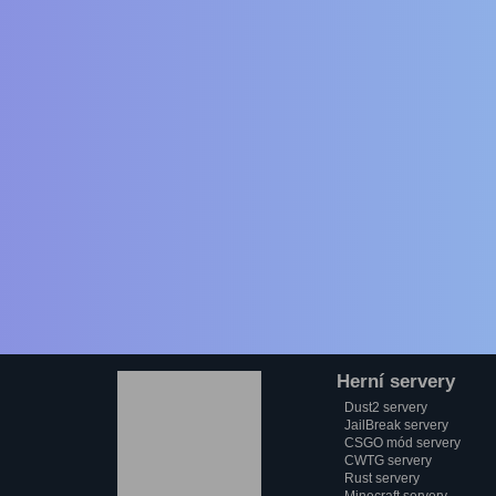
Herní servery
Dust2 servery
JailBreak servery
CSGO mód servery
CWTG servery
Rust servery