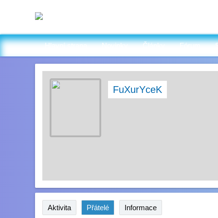
Hlavní strana
Novinky
Články
Fórum
FuXurYceK
Aktivita
Přátelé
Informace