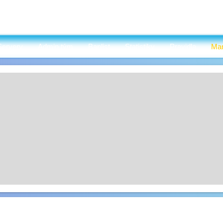
Servery
Admin tým
Banlist
Statistiky
Pravidla
Mar