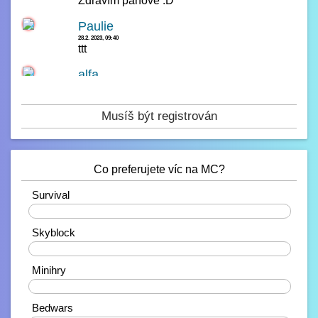
Zdravím panove :D
Paulie
28.2. 2023, 09:40
ttt
alfa
14.2. 2023, 00:23
čau
Musíš být registrován
Paulie
13.2. 2023, 16:42
test
Co preferujete víc na MC?
Paulie
10.2. 2023, 21:38
Ahojdaa
Survival
20%
Rendiikk_
Skyblock
10.2. 2023, 18:27
Zdravíčko ????
40%
Mondek
Minihry
7.2. 2023, 00:06
0%
Zdravím zde
Bedwars
corveck