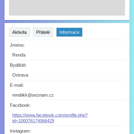
Aktivita
Přátelé
Informace
Jméno:
Renďa
Bydliště:
Ostrava
E-mail:
rendiikk@seznam.cz
Facebook:
https://www.facebook.com/profile.php?
id=100076174066429
Instagram: