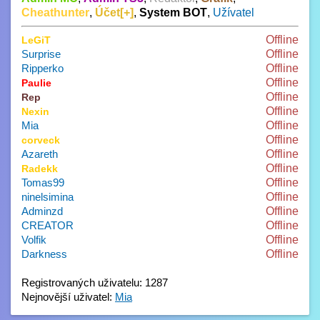
Cheathunter
,
Účet[+]
,
System BOT
,
Užívatel
Offline
LeGiT
Surprise
Offline
Ripperko
Offline
Offline
Paulie
Offline
Rep
Offline
Nexin
Mia
Offline
Offline
corveck
Azareth
Offline
Offline
Radekk
Tomas99
Offline
ninelsimina
Offline
Adminzd
Offline
CREATOR
Offline
Volfik
Offline
Darkness
Offline
Registrovaných uživatelu: 1287
Nejnovější uživatel:
Mia