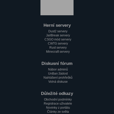
:)
Paulie
1.2. 2023, 18:37
Jak se máme pánové?
Herní servery
Mini_Sef
Dust2 servery
1.2. 2023, 18:13
JailBreak servery
Cc
CSGO mód servery
CWTG servery
alfa
Rust servery
1.2. 2023, 17:58
Minecraft servery
Testování mobilní verze????
Paulie
Diskusní fórum
1.2. 2023, 17:51
Nábor adminů
Zdravím všechny pařmeny a pařmenky
UnBan žádost
Nahlášení prohřešků
Volná diskuse
Důležité odkazy
Obchodní podmínky
Registrace uživatele
Novinky z portálu
Články ze světa