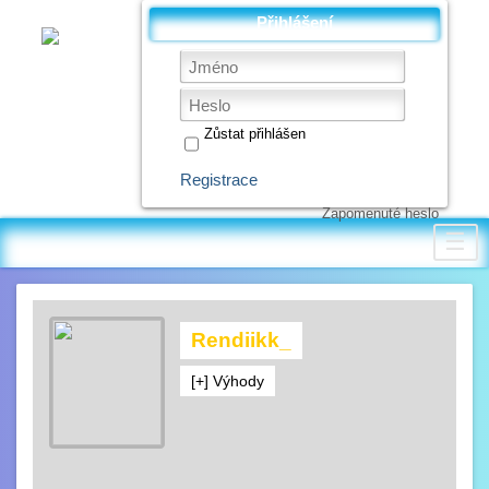
Přihlášení
Zůstat přihlášen
Registrace
Zapomenuté heslo
☰
Rendiikk_
[+] Výhody