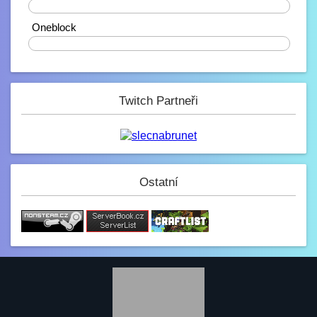
40%
6.2. 2023, 17:03
Zdravíčko
Oneblock
0%
Mini_Sef
6.2. 2023, 01:16
-_-
Paulie
Twitch Partneři
4.2. 2023, 05:13
Na JB opravené modely, tak se nelekněte
až se vám budou znovu stahovat :D
JeyC0b
3.2. 2023, 22:58
(y)
Ostatní
Paulie
3.2. 2023, 12:34
Jak se dneska máme?
GezZus
2.2. 2023, 18:29
Test na mobilu
Mini_Sef
1.2. 2023, 20:11