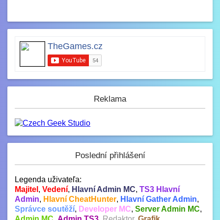
TheGames.cz
Reklama
Poslední přihlášení
Legenda uživateľa:
Majitel
,
Vedení
,
Hlavní Admin MC
,
TS3 Hlavní
Admin
,
Hlavní CheatHunter
,
Hlavní Gather Admin
,
Správce soutěží
,
Developer MC
,
Server Admin MC
,
Admin MC
,
Admin TS3
,
Redaktor
,
Grafik
,