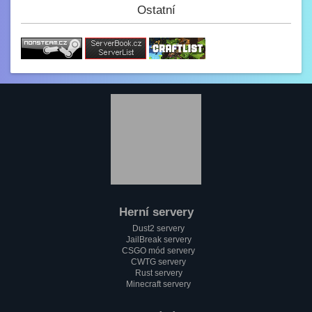
(y)
Ostatní
Paulie
3.2. 2023, 12:34
Jak se dneska máme?
GezZus
2.2. 2023, 18:29
Test na mobilu
Mini_Sef
1.2. 2023, 20:11
:)
Paulie
1.2. 2023, 18:37
Jak se máme pánové?
Herní servery
Mini_Sef
Dust2 servery
1.2. 2023, 18:13
JailBreak servery
Cc
CSGO mód servery
CWTG servery
alfa
Rust servery
1.2. 2023, 17:58
Minecraft servery
Testování mobilní verze????