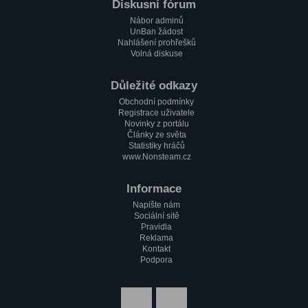
Paulie
Diskusní fórum
1.2. 2023, 17:51
Nábor adminů
Zdravím všechny pařmeny a pařmenky
UnBan žádost
Nahlášení prohřešků
Volná diskuse
Důležité odkazy
Obchodní podmínky
Registrace uživatele
Novinky z portálu
Články ze světa
Statistiky hráčů
www.Nonsteam.cz
Informace
Napište nám
Sociální sitě
Pravidla
Reklama
Kontakt
Podpora