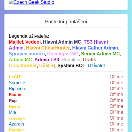
Poslední přihlášení
Legenda uživateľa:
Majitel
,
Vedení
,
Hlavní Admin MC
,
TS3 Hlavní
Admin
,
Hlavní CheatHunter
,
Hlavní Gather Admin
,
Správce soutěží
,
Developer MC
,
Server Admin MC
,
Admin MC
,
Admin TS3
,
Redaktor
,
Grafik
,
Cheathunter
,
Účet[+]
,
System BOT
,
Užívatel
Offline
LeGiT
Surprise
Offline
Ripperko
Offline
Offline
Paulie
Offline
Rep
Offline
Nexin
Mia
Offline
Offline
corveck
Azareth
Offline
Offline
Radekk