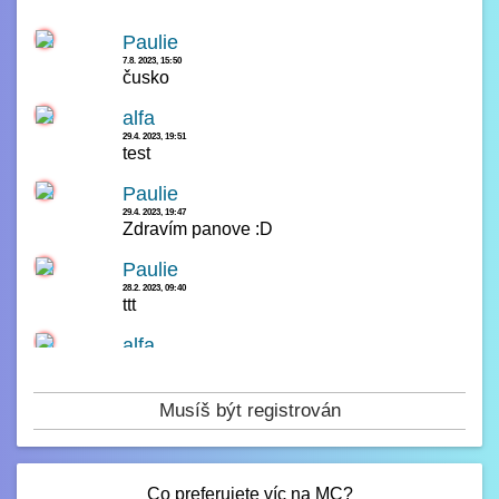
Paulie
7.8. 2023, 15:50
čusko
alfa
29.4. 2023, 19:51
test
Paulie
29.4. 2023, 19:47
Zdravím panove :D
Paulie
28.2. 2023, 09:40
ttt
alfa
14.2. 2023, 00:23
čau
Musíš být registrován
Paulie
13.2. 2023, 16:42
test
Co preferujete víc na MC?
Paulie