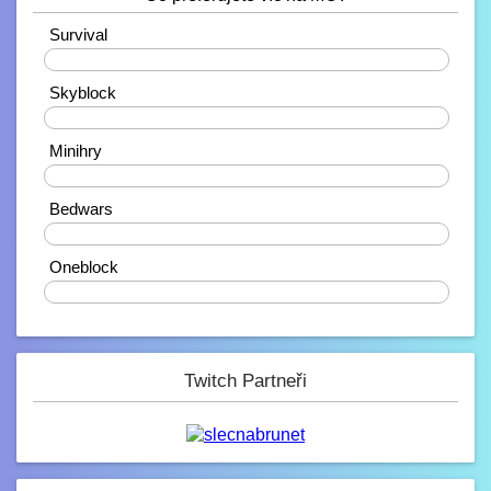
10.2. 2023, 21:38
Ahojdaa
Survival
20%
Rendiikk_
Skyblock
10.2. 2023, 18:27
Zdravíčko ????
40%
Mondek
Minihry
7.2. 2023, 00:06
0%
Zdravím zde
Bedwars
corveck
40%
6.2. 2023, 17:03
Zdravíčko
Oneblock
0%
Mini_Sef
6.2. 2023, 01:16
-_-
Paulie
Twitch Partneři
4.2. 2023, 05:13
Na JB opravené modely, tak se nelekněte
až se vám budou znovu stahovat :D
JeyC0b
3.2. 2023, 22:58