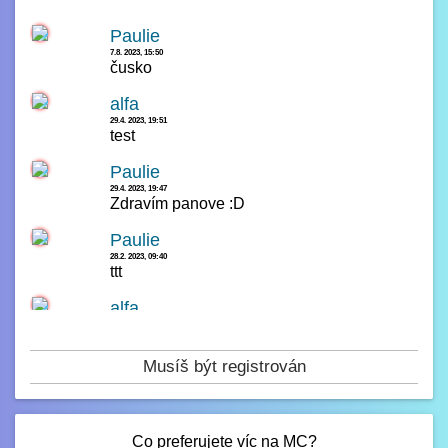
Paulie
7.8. 2023, 15:50
čusko
alfa
29.4. 2023, 19:51
test
Paulie
29.4. 2023, 19:47
Zdravím panove :D
Paulie
28.2. 2023, 09:40
ttt
alfa
14.2. 2023, 00:23
čau
Musíš být registrován
Paulie
13.2. 2023, 16:42
test
Co preferujete víc na MC?
Paulie