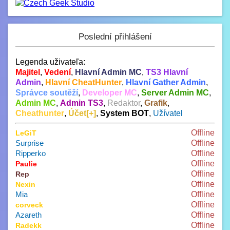
Poslední přihlášení
Legenda uživateľa:
Majitel
,
Vedení
,
Hlavní Admin MC
,
TS3 Hlavní
Admin
,
Hlavní CheatHunter
,
Hlavní Gather Admin
,
Správce soutěží
,
Developer MC
,
Server Admin MC
,
Admin MC
,
Admin TS3
,
Redaktor
,
Grafik
,
Cheathunter
,
Účet[+]
,
System BOT
,
Užívatel
Offline
LeGiT
Surprise
Offline
Ripperko
Offline
Offline
Paulie
Offline
Rep
Offline
Nexin
Mia
Offline
Offline
corveck
Azareth
Offline
Offline
Radekk