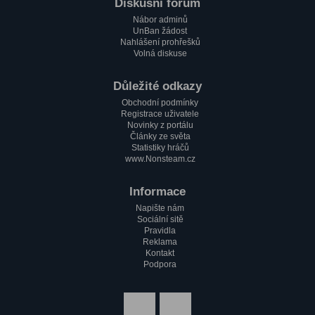
Paulie
Diskusní fórum
1.2. 2023, 17:51
Nábor adminů
Zdravím všechny pařmeny a pařmenky
UnBan žádost
Nahlášení prohřešků
Volná diskuse
Důležité odkazy
Obchodní podmínky
Registrace uživatele
Novinky z portálu
Články ze světa
Statistiky hráčů
www.Nonsteam.cz
Informace
Napište nám
Sociální sitě
Pravidla
Reklama
Kontakt
Podpora