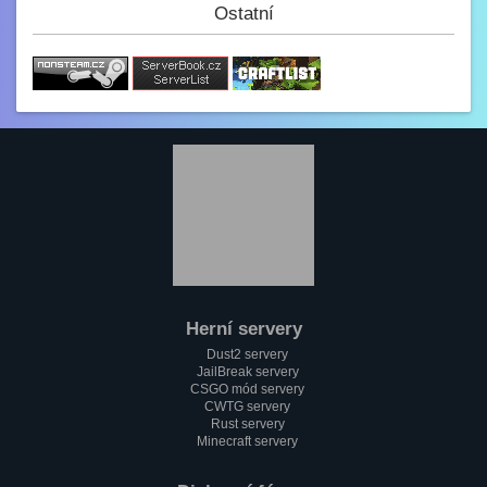
(y)
Ostatní
Paulie
3.2. 2023, 12:34
Jak se dneska máme?
GezZus
2.2. 2023, 18:29
Test na mobilu
Mini_Sef
1.2. 2023, 20:11
:)
Paulie
1.2. 2023, 18:37
Jak se máme pánové?
Herní servery
Mini_Sef
Dust2 servery
1.2. 2023, 18:13
JailBreak servery
Cc
CSGO mód servery
CWTG servery
alfa
Rust servery
1.2. 2023, 17:58
Minecraft servery
Testování mobilní verze????