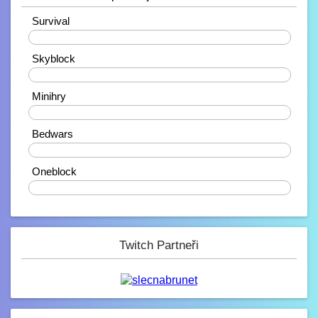
10.2. 2023, 21:38
Ahojdaa
Survival
20%
Rendiikk_
Skyblock
10.2. 2023, 18:27
Zdravíčko ????
40%
Mondek
Minihry
7.2. 2023, 00:06
0%
Zdravím zde
Bedwars
corveck
40%
6.2. 2023, 17:03
Zdravíčko
Oneblock
0%
Mini_Sef
6.2. 2023, 01:16
-_-
Paulie
Twitch Partneři
4.2. 2023, 05:13
Na JB opravené modely, tak se nelekněte
až se vám budou znovu stahovat :D
JeyC0b
3.2. 2023, 22:58